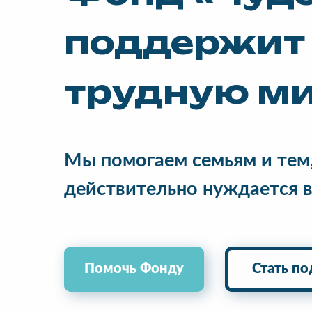
поддержит 
трудную м
Мы помогаем семьям и тем,
действительно нуждается 
Помочь Фонду
Помочь Фонду
Стать п
Стать п