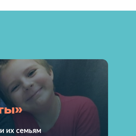
ты»
и их семьям