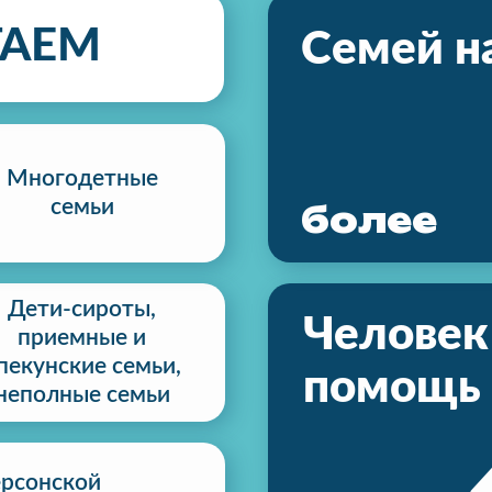
АЕМ
Семей н
Многодетные
семьи
более
Дети-сироты,
Человек
приемные и
пекунские семьи,
помощь
неполные семьи
ерсонской