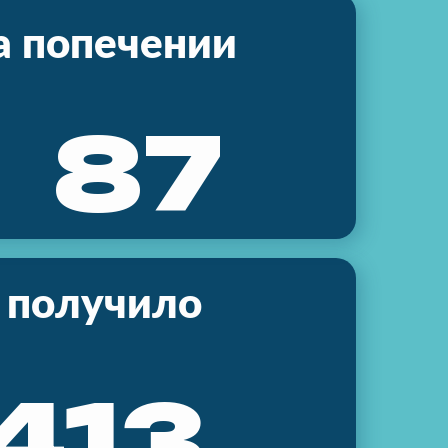
а попечении
131
 получило
635