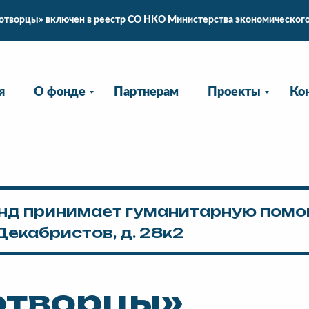
дотворцы» включен в реестр СО НКО Министерства экономического
я
О фонде
Партнерам
Проекты
Ко
нд принимает гуманитарную помо
Декабристов, д. 28к2
отворцы»